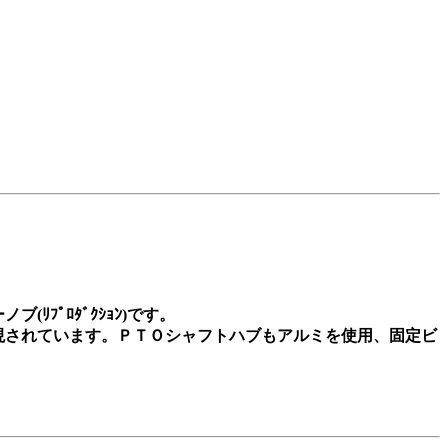
ﾘﾌﾟﾛﾀﾞｸｼｮﾝ)です。
現されています。ＰＴＯシャフトハブもアルミを使用、固定ビ