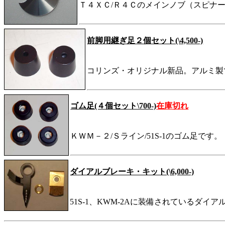
Ｔ４ＸＣ/Ｒ４Ｃのメインノブ（スピナ
前脚用継ぎ足２個セット(\4,500-)
コリンズ・オリジナル新品。アルミ製
ゴム足(４個セット\700-)
在庫切れ
ＫＷＭ－２/Ｓライン/51S-1のゴム足です。
ダイアルブレーキ・キット(\6,000-)
51S-1、KWM-2Aに装備されているダイアルブ