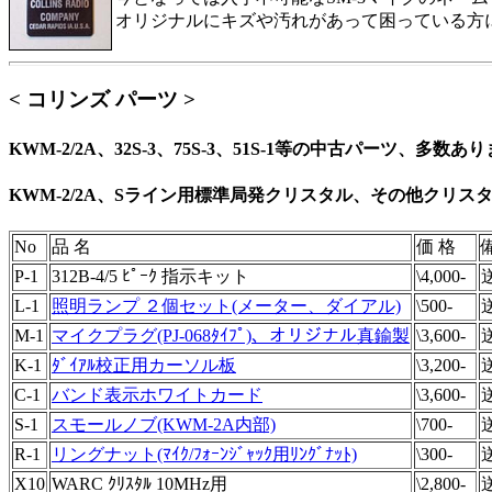
オリジナルにキズや汚れがあって困っている方に
< コリンズ パーツ >
KWM-2/2A、32S-3、75S-3、51S-1等の中古パーツ、
KWM-2/2A、Sライン用標準局発クリスタル、その他クリ
No
品 名
価 格
P-1
312B-4/5 ﾋﾟｰｸ 指示キット
\4,000-
L-1
照明ランプ ２個セット(メーター、ダイアル)
\500-
M-1
マイクプラグ(PJ-068ﾀｲﾌﾟ)、オリジナル真鍮製
\3,600-
K-1
ﾀﾞｲｱﾙ校正用カーソル板
\3,200-
送
C-1
バンド表示ホワイトカード
\3,600-
S-1
スモールノブ(KWM-2A内部)
\700-
送
R-1
リングナット(ﾏｲｸ/ﾌｫｰﾝｼﾞｬｯｸ用ﾘﾝｸﾞﾅｯﾄ)
\300-
送
X10
WARC ｸﾘｽﾀﾙ 10MHz用
\2,800-
送