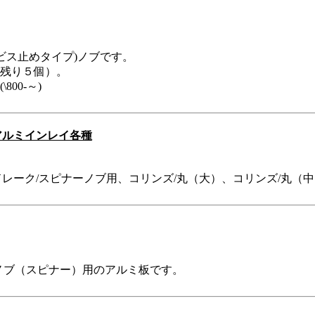
ビス止めタイプ)ノブです。
残り５個）。
00-～)
アルミインレイ各種
ドレーク/スピナーノブ用、コリンズ/丸（大）、コリンズ/丸（
ノブ（スピナー）用のアルミ板です。