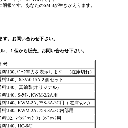
朗報です。あなたのSM-3が生きかえります。
多数あります。お問い合わせ下さい。
スタル、１個から販売。お問い合わせ下さい。
備 考
送料\130､ﾋﾟｰｸ電力を表示します （在庫切れ）
送料\140、6.3V/0.15A２個セット
送料\140、真鍮製(オリジナル）
料\140､ S-ﾗｲﾝ､KWM-2/2A用
送料\140､ KWM-2A､75S-3A/3C用（ 在庫切れ)
料\140､ KWM-2A､75S-3A/3C内部用
料\82､ ﾏｲｸｼﾞｬｯｸ･ﾌｫｰﾝｼﾞｬｯｸ用
料\140､ HC-6/U