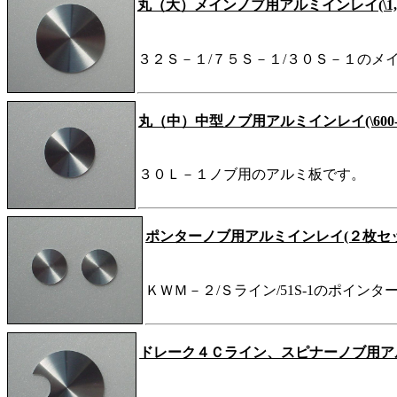
丸（大）メインノブ用アルミインレイ(\1,00
３２Ｓ－１/７５Ｓ－１/３０Ｓ－１のメ
丸（中）中型ノブ用アルミインレイ(\600-
３０Ｌ－１ノブ用のアルミ板です。
ポンターノブ用アルミインレイ(２枚セット\
ＫＷＭ－２/Ｓライン/51S-1のポイン
ドレーク４Ｃライン、スピナーノブ用アルミイ