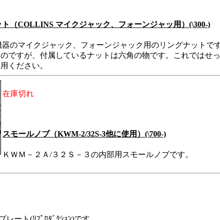
ト（COLLINS マイクジャック、フォーンジャッ用）(\300-)
機器のマイクジャック、フォーンジャック用のリングナットで
なのですが、付属しているナットは六角の物です。これではせ
使用ください。
在庫切れ
スモールノブ（KWM-2/32S-3他に使用）(\700-)
ＫＷＭ－２Ａ/３２Ｓ－３の内部用スモールノブです。
ト(ﾘﾌﾟﾛﾀﾞｸｼｮﾝ)です。