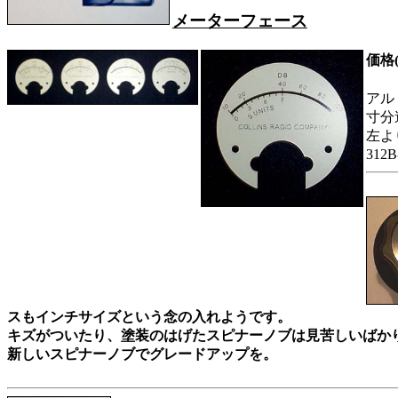
メーターフェース
価格(
アル
寸分
左より
312B
スもインチサイズという念の入れようです。
キズがついたり、塗装のはげたスピナーノブは見苦しいばか
新しいスピナーノブでグレードアップを。