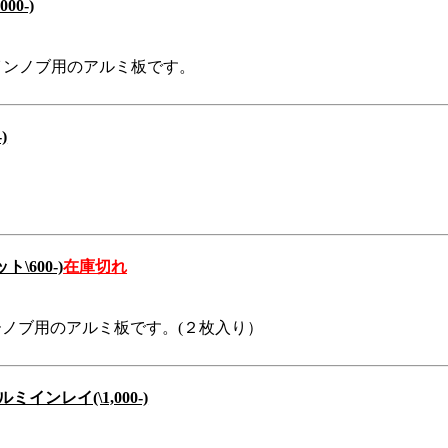
0-)
インノブ用のアルミ板です。
)
600-)
在庫切れ
ターノブ用のアルミ板です。(２枚入り）
ンレイ(\1,000-)