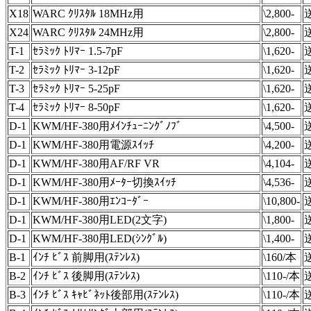
X18
WARC ｸﾘｽﾀﾙ 18MHz用
\2,800-
送
X24
WARC ｸﾘｽﾀﾙ 24MHz用
\2,800-
送
T-1
ｾﾗﾐｯｸ ﾄﾘﾏｰ 1.5-7pF
\1,620-
送
T-2
ｾﾗﾐｯｸ ﾄﾘﾏｰ 3-12pF
\1,620-
送
T-3
ｾﾗﾐｯｸ ﾄﾘﾏｰ 5-25pF
\1,620-
送
T-4
ｾﾗﾐｯｸ ﾄﾘﾏｰ 8-50pF
\1,620-
D-1
KWM/HF-380用ﾒｲﾝﾁｭｰﾆﾝｸﾞﾉﾌﾞ
\4,500-
D-1
KWM/HF-380用電源ｽｲｯﾁ
\4,200-
D-1
KWM/HF-380用AF/RF VR
\4,104-
D-1
KWM/HF-380用ﾒｰﾀｰ切換ｽｲｯﾁ
\4,536-
D-1
KWM/HF-380用ｴﾝｺｰﾀﾞｰ
\10,800-
D-1
KWM/HF-380用LED(2文字)
\1,800-
D-1
KWM/HF-380用LED(ｼﾝｸﾞﾙ)
\1,400-
B-1
ｲﾝﾁ ﾋﾞｽ 前脚用(ｽﾃﾝﾚｽ)
\160/本
送
B-2
ｲﾝﾁ ﾋﾞｽ 後脚用(ｽﾃﾝﾚｽ)
\110-/本
送
B-3
ｲﾝﾁ ﾋﾞｽ ｷｬﾋﾞﾈｯﾄ後部用(ｽﾃﾝﾚｽ)
\110-/本
送