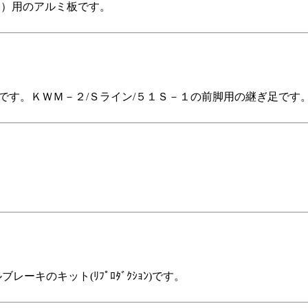
ー）用のアルミ板です。
です。ＫＷＭ－２/Ｓライン/５１Ｓ－１の前脚用の継ぎ足です
レーキのキット(ﾘﾌﾟﾛﾀﾞｸｼｮﾝ)です。