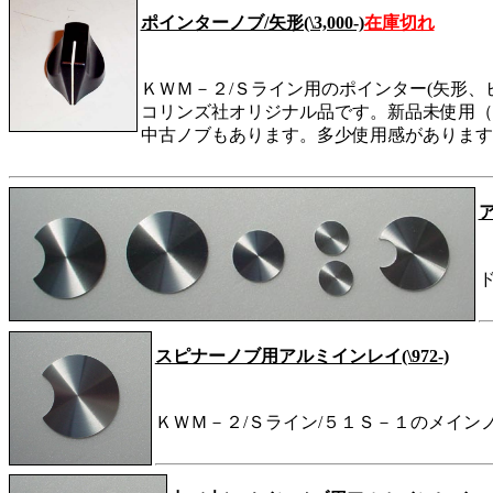
ポインターノブ/矢形(\3,000-)
在庫切れ
ＫＷＭ－２/Ｓライン用のポインター(矢形、
コリンズ社オリジナル品です。新品未使用（
中古ノブもあります。多少使用感があります(\8
スピナーノブ用アルミインレイ(\972-)
ＫＷＭ－２/Ｓライン/５１Ｓ－１のメイン