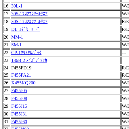
16
30L-1
W/
17
30S-1ﾌﾛｱｺﾝｿｰﾙﾘﾆｱ
W/
18
30S-1ﾌﾛｱｺﾝｿｰﾙﾘﾆｱ
R/E
19
DL-1ﾀﾞﾐｰﾛｰﾄﾞ
R/E
20
MM-1
W/
21
SM-1
W/
22
CP-1ｸﾘｽﾀﾙﾊﾟｯｸ
---
23
136B-2 ﾉｲｽﾞﾌﾞﾗﾝｶ
---
24
F455FD19
R/E
25
F455FA21
R/E
26
X455KQ200
W/
27
F455J05
W/
28
F455J08
W/
29
F455J15
W/
30
F455J31
W/
31
F455J60
W/