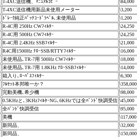
X
T-4XC送信機、ﾏﾆｭｱﾙｺﾋﾟｰ
\84,000
T-4XC送信機用新品未使用メーター
\3,200
ﾄﾞﾚｰｸ純正ﾊﾟｯﾁｺｰﾄﾞﾗﾍﾞﾙ､未使用品
\1,200
R-4C用 250Hz CWﾌｨﾙﾀｰ
\24,250
R-4C用 500Hz CWﾌｨﾙﾀｰ
\24,250
R-4C用 2.4KHz SSBﾌｨﾙﾀｰ
\21,000
R4C用1500Hz ﾅﾛｰSSB/RTTYﾌｨﾙﾀｰ
\16,000
未使用品､TR-7用 500Hz CWﾌｨﾙﾀｰ
\18,000
未使用品､TR-7用 1.8KHz ﾅﾛｰSSBﾌｨﾙﾀｰ
\14,000
箱入り､ﾛｰﾊﾟｽﾌｨﾙﾀｰ
\6,300
ﾌﾙｾｯﾄ本邦唯一か？
\358,000
完動美機､希少機
\98,000
0.5KHzと､3KHzﾌｨﾙﾀｰNG､6KHzでは全ﾊﾞﾝﾄﾞ快調受信
\45,000
全ﾊﾞﾝﾄﾞ快調受信
\95,000
美機
\117,000
新同品、
\32,000
新同品、
\150,000