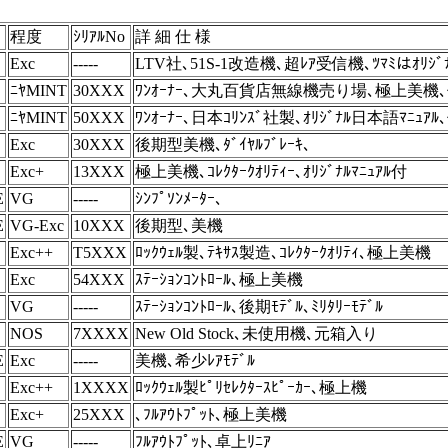
程度
ｼﾘｱﾙNo
詳 細 仕 様
Exc
-----
LTV社､51S-1改造機､超ﾚｱ受信機､ﾂﾏﾐはｵﾘｼﾞ
ﾆﾔMINT
30XXX
ﾜﾝｵｰﾅｰ､大丸百貨店無線機売り場､極上美機､保証
ﾆﾔMINT
50XXX
ﾜﾝｵｰﾅｰ､日本ｺﾘﾝｽﾞ社製､ｵﾘｼﾞﾅﾙ日本語ﾏﾆｭｱ
Exc
30XXX
後期型美機､ﾀﾞｲﾔﾙﾌﾞﾚｰｷ､
Exc+
13XXX
極上美機､ｺﾚｸﾀｰｸｵﾘﾃｨｰ､ｵﾘｼﾞﾅﾙﾏﾆｭｱﾙ付
E
VG
-----
ｼﾝﾌﾟｿﾝﾒｰﾀｰ､
E
VG-Exc
10XXX
後期型､美機
C
Exc++
T5XXX
ﾛｯｸｳｪﾙ製､ﾃｷｻｽ製造､ｺﾚｸﾀｰｸｵﾘﾃｨ､極上美機
Exc
54XXX
ｽﾃｰｼｮﾝｺﾝﾄﾛｰﾙ､極上美機
VG
-----
ｽﾃｰｼｮﾝｺﾝﾄﾛｰﾙ､後期ﾓﾃﾞﾙ､ﾐﾘﾀﾘｰﾓﾃﾞﾙ
NOS
7XXXX
New Old Stock､未使用機､元箱入り
E
Exc
-----
美機､希少ﾚｱﾓﾃﾞﾙ
C
Exc++
1XXXX
ﾛｯｸｳｪﾙ製ﾋﾟﾘｾﾚｸﾀｰｽﾋﾟｰｶｰ､極上機
Exc+
25XXX
､ﾌﾙｱｳﾄﾌﾟｯﾄ､極上美機
E
VG
-----
ﾌﾙｱｳﾄﾌﾟｯﾄ､卓上ﾘﾆｱ