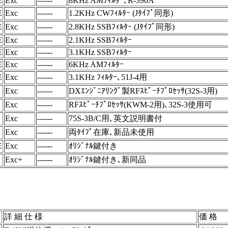
E
Exc
------
8KHz AMﾌｨﾙﾀｰ､R-390A
E
Exc
------
1.2KHz CWﾌｨﾙﾀｰ (Jﾀｲﾌﾟ同形)
E
Exc
------
2.8KHz SSBﾌｨﾙﾀｰ (Jﾀｲﾌﾟ同形)
E
Exc
------
2.1KHz SSBﾌｨﾙﾀｰ
E
Exc
------
3.1KHz SSBﾌｨﾙﾀｰ
E
Exc
------
6KHz AMﾌｨﾙﾀｰ
E
Exc
------
3.1KHz ﾌｨﾙﾀｰ､51J-4用
Exc
------
DXｴﾝｼﾞﾆｱﾘﾝｸﾞ製RFｽﾋﾟｰﾁﾌﾟﾛｾｯｻ(32S-3用)
Exc
------
RFｽﾋﾟｰﾁﾌﾟﾛｾｯｻ(KWM-2用)､32S-3使用可
Exc
------
75S-3B/C用､英文説明書付
Exc
------
両ﾀｲﾌﾟ在庫､新品未使用
E
Exc
------
ｵﾘｼﾞﾅﾙ鍵付き
Exc+
------
ｵﾘｼﾞﾅﾙ鍵付き､新同品
詳 細 仕 様
価 格