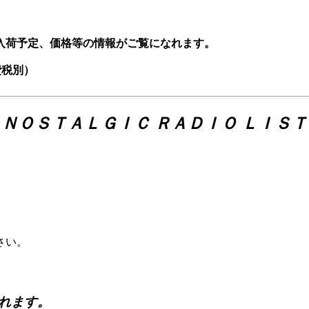
入荷予定、価格等の情報がご覧になれます。
費税別）
ＮＯＳＴＡＬＧＩＣ ＲＡＤＩＯ ＬＩＳＴ
さい。
れます。