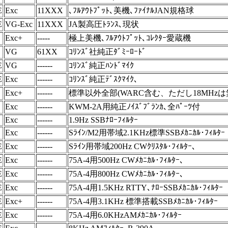
E
Exc
11XXX
､ﾌﾙｱｳﾄﾌﾟｯﾄ､美機､ﾌｧｲﾅﾙJAN規格球
E
VG-Exc
11XXX
JA製高圧ﾄﾗﾝｽ､現状
Exc+
-----
極上美機､ﾌﾙｱｳﾄﾌﾟｯﾄ､ｺﾚｸﾀｰ愛蔵機
VG
61XX
ｺﾘﾝｽﾞ社純正ﾀﾞﾐｰﾛｰﾄﾞ
E
VG
------
ｺﾘﾝｽﾞ純正ﾊﾝﾄﾞﾏｲｸ
E
Exc
------
ｺﾘﾝｽﾞ純正ﾃﾞｽｸﾏｲｸ､
Exc+
------
標準以外全部(WARC含む、ただし18MHzは
Exc
------
KWM-2A用純正ﾉｲｽﾞﾌﾞﾗﾝｶ､全ﾊﾟｰﾂ付
Exc
------
1.9Hz SSBﾅﾛｰﾌｨﾙﾀｰ
Exc
------
Sﾗｲﾝ/M2用帯域2.1KHz標準SSBﾒｶﾆｶﾙ･ﾌｨﾙﾀｰ
E
Exc
------
Sﾗｲﾝ用帯域200Hz CWｸﾘｽﾀﾙ･ﾌｨﾙﾀｰ､
E
Exc
------
75A-4用500Hz CWﾒｶﾆｶﾙ･ﾌｨﾙﾀｰ､
E
Exc
------
75A-4用800Hz CWﾒｶﾆｶﾙ･ﾌｨﾙﾀｰ､
E
Exc
------
75A-4用1.5KHz RTTY､ﾅﾛｰSSBﾒｶﾆｶﾙ･ﾌｨﾙﾀｰ
E
Exc+
------
75A-4用3.1KHz 標準搭載SSBﾒｶﾆｶﾙ･ﾌｨﾙﾀｰ
E
Exc
------
75A-4用6.0KHzAMﾒｶﾆｶﾙ･ﾌｨﾙﾀｰ