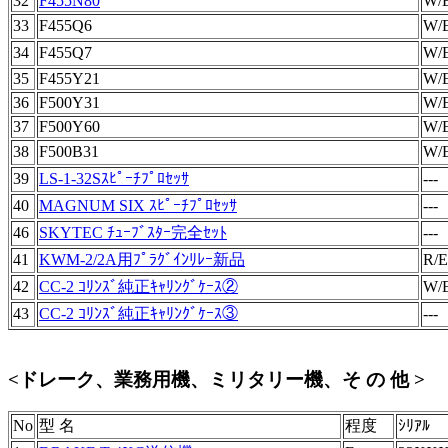
32
F455N80
W/
33
F455Q6
W/
34
F455Q7
W/
35
F455Y21
W/
36
F500Y31
W/
37
F500Y60
W/
38
F500B31
W/
39
LS-1-32Sｽﾋﾟｰﾁﾌﾟﾛｾｯｻ
---
40
MAGNUM SIX ｽﾋﾟｰﾁﾌﾟﾛｾｯｻ
---
46
SKYTEC ﾁｭｰﾌﾞｽﾀｰ完全ｾｯﾄ
---
41
KWM-2/2A用ﾌﾟﾗｸﾞｲﾝﾘﾚｰ新品
R/E
42
CC-2 ｺﾘﾝｽﾞ純正ｷｬﾘﾝｸﾞｹｰｽ②
W/
43
CC-2 ｺﾘﾝｽﾞ純正ｷｬﾘﾝｸﾞｹｰｽ③
---
<ドレーク、業務用機、ミリタリー機、そ の 他 >
No
型 名
程度
ｼﾘｱﾙ