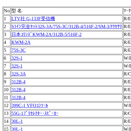
No
型 名
ﾏｰｸ
1
LTV社 G-133F受信機
R/E
2
Sﾗｲﾝ完全ｾｯﾄ32S-3A/75S-3C/312B-4/516F-2/SM-3/ｱｸｾｻﾘ
R/E
3
日本ｺﾘﾝｽﾞKWM-2A/312B-5/516F-2
R/E
4
KWM-2A
R/E
5
75S-3C
R/E
6
32S-1
W/
7
32S-1
W/
8
32S-3A
R/
9
312B-4
R/E
10
312B-4
R/E
11
312B-4
R/E
12
399C-1 VFOｺﾝｿｰﾙ
W/
13
55G-1ﾌﾟﾘｾﾚｸﾀｰ･ｽﾋﾟｰｶｰ
R/
14
30L-1
R/E
15
30L-1
W/