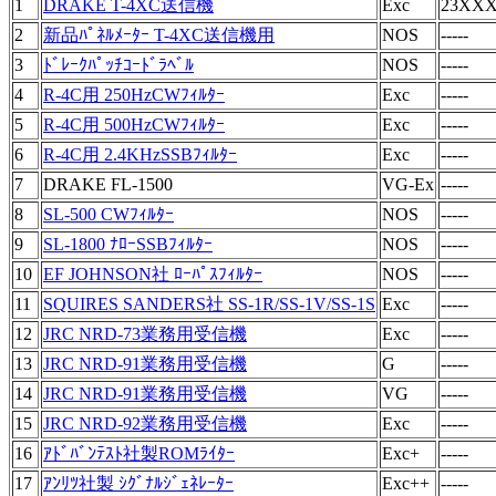
1
DRAKE T-4XC送信機
Exc
23XX
2
新品ﾊﾟﾈﾙﾒｰﾀｰ T-4XC送信機用
NOS
-----
3
ﾄﾞﾚｰｸﾊﾟｯﾁｺｰﾄﾞﾗﾍﾞﾙ
NOS
-----
4
R-4C用 250HzCWﾌｨﾙﾀｰ
Exc
-----
5
R-4C用 500HzCWﾌｨﾙﾀｰ
Exc
-----
6
R-4C用 2.4KHzSSBﾌｨﾙﾀｰ
Exc
-----
7
DRAKE FL-1500
VG-Ex
-----
8
SL-500 CWﾌｨﾙﾀｰ
NOS
-----
9
SL-1800 ﾅﾛｰSSBﾌｨﾙﾀｰ
NOS
-----
10
EF JOHNSON社 ﾛｰﾊﾟｽﾌｨﾙﾀｰ
NOS
-----
11
SQUIRES SANDERS社 SS-1R/SS-1V/SS-1S
Exc
-----
12
JRC NRD-73業務用受信機
Exc
-----
13
JRC NRD-91業務用受信機
G
-----
14
JRC NRD-91業務用受信機
VG
-----
15
JRC NRD-92業務用受信機
Exc
-----
16
ｱﾄﾞﾊﾞﾝﾃｽﾄ社製ROMﾗｲﾀｰ
Exc+
-----
17
ｱﾝﾘﾂ社製 ｼｸﾞﾅﾙｼﾞｪﾈﾚｰﾀｰ
Exc++
-----